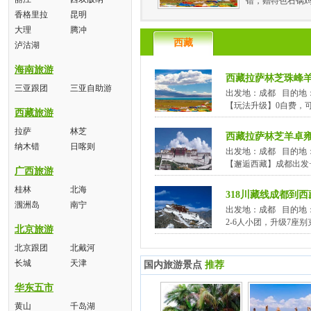
错，赠特色石锅鸡
香格里拉
昆明
大理
腾冲
西藏
泸沽湖
海南旅游
西藏拉萨林芝珠峰羊
三亚跟团
三亚自助游
出发地：成都 目的地
【玩法升级】0自费，
西藏旅游
拉萨
林芝
西藏拉萨林芝羊卓雍
纳木错
日喀则
出发地：成都 目的地
【邂逅西藏】成都出发
广西旅游
桂林
北海
318川藏线成都到
涠洲岛
南宁
出发地：成都 目的地
2-6人小团，升级7座
北京旅游
北京跟团
北戴河
长城
天津
国内旅游景点
推荐
华东五市
黄山
千岛湖