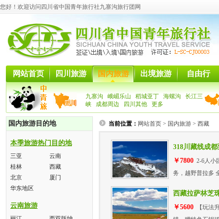
您好！欢迎访问四川省中国青年旅行社九寨沟旅行团网
网站首页
四川旅游
国内旅游
出境旅游
自由行
九寨沟
峨嵋乐山
稻城亚丁
海螺沟
长江三
峡
成都周边
四川其他
更多
国内旅游目的地
当前位置：
网站首页
>
国内旅游
>
西藏
本季旅游热门目的地
318川藏线成
三亚
云南
￥7800
2-6人小
桂林
西藏
务，越野普拉多 
北京
厦门
华东地区
西藏拉萨林芝
云南旅游
￥5600
【玩法升
丽江
西双版纳