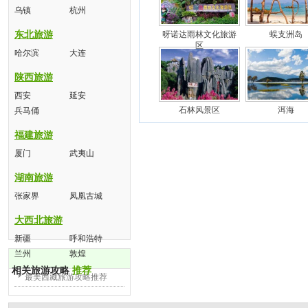
乌镇
杭州
东北旅游
呀诺达雨林文化旅游
蜈支洲岛
区
哈尔滨
大连
陕西旅游
西安
延安
石林风景区
洱海
兵马俑
福建旅游
厦门
武夷山
湖南旅游
张家界
凤凰古城
大西北旅游
新疆
呼和浩特
兰州
敦煌
相关旅游攻略
推荐
最美西藏旅游攻略推荐