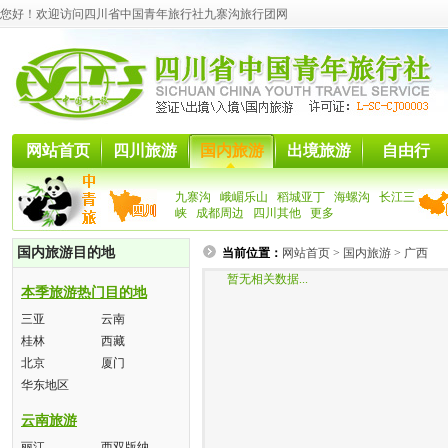
您好！欢迎访问四川省中国青年旅行社九寨沟旅行团网
网站首页
四川旅游
国内旅游
出境旅游
自由行
九寨沟
峨嵋乐山
稻城亚丁
海螺沟
长江三
峡
成都周边
四川其他
更多
国内旅游目的地
当前位置：
网站首页
>
国内旅游
>
广西
暂无相关数据...
本季旅游热门目的地
三亚
云南
桂林
西藏
北京
厦门
华东地区
云南旅游
丽江
西双版纳