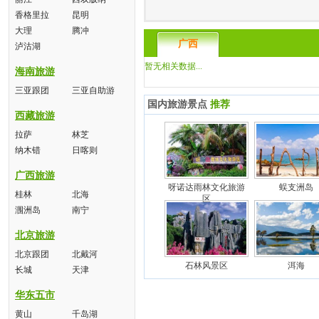
香格里拉
昆明
大理
腾冲
广西
泸沽湖
暂无相关数据...
海南旅游
三亚跟团
三亚自助游
国内旅游景点
推荐
西藏旅游
拉萨
林芝
纳木错
日喀则
广西旅游
呀诺达雨林文化旅游
蜈支洲岛
桂林
北海
区
涠洲岛
南宁
北京旅游
北京跟团
北戴河
石林风景区
洱海
长城
天津
华东五市
黄山
千岛湖