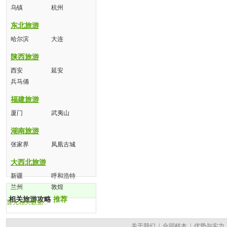
乌镇
杭州
东北旅游
哈尔滨
大连
陕西旅游
西安
延安
兵马俑
福建旅游
厦门
武夷山
湖南旅游
张家界
凤凰古城
大西北旅游
新疆
呼和浩特
兰州
敦煌
相关旅游攻略
推荐
暂无相关数据...
关于我们
|
合同样本
|
优势与实力