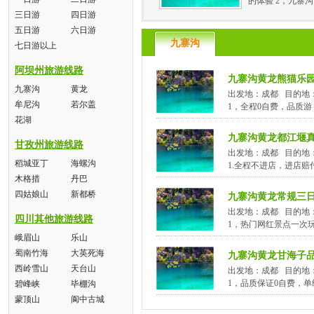
的体验 2，九寨
三日游
四日游
五日游
六日游
九寨沟
七日游以上
阿坝州旅游线路
九寨沟黄龙熊猫乐
九寨沟
黄龙
出发地：成都 目的地
牟尼沟
若尔盖
1，全程0自费，品质游
花湖
九寨沟黄龙都江堰
甘孜州旅游线路
出发地：成都 目的地
稻城亚丁
海螺沟
1.全程不进店，进店赔付
木格措
丹巴
四姑娘山
新都桥
九寨沟黄龙常规三
出发地：成都 目的地
四川其他旅游线路
1，热门网红景点一次
峨眉山
乐山
蜀南竹海
大英死海
九寨沟黄龙甘海子
西岭雪山
天台山
出发地：成都 目的地
1，品质保证0自费，
碧峰峡
毕棚沟
蒙顶山
阆中古城