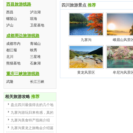
西昌旅游线路
四川旅游景点
推荐
西昌
泸沽湖
螺髻山
琼海
泸山
卫星基地
成都周边旅游线路
九寨沟
峨眉山风景
成都市内
青城山
都江堰
映秀
北川
三星堆
熊猫基地
石象湖
黄龙风景区
牟尼沟风景
重庆三峡旅游线路
武隆
长江三峡
相关旅游攻略
推荐
盘点四川最值得去的几个地
九寨沟游玩归来有感，真的
九寨沟美食特产指南介绍
九寨沟黄龙之旅晚会介绍篇