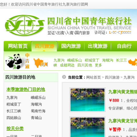
您好！欢迎访问四川省中国青年旅行社九寨沟旅行团网
网站首页
四川旅游
国内旅游
出境旅游
自由行
九寨沟
峨嵋乐山
稻城亚丁
海螺沟
长江三
峡
成都周边
四川其他
更多
四川旅游目的地
当前位置：
网站首页
>
四川旅游
>
九寨沟
本季旅游热门目的地
九寨沟黄龙熊
九寨沟
峨嵋乐山
￥880
1，全程0
稻城亚丁
海螺沟
专业讲解、细心
长江三峡
蜀南竹海
四姑娘山
青城山
九寨沟黄龙甘
按天分类
￥暂停
1，品质
一日游
二日游