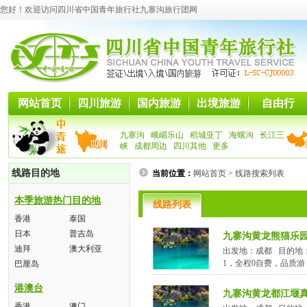
您好！欢迎访问四川省中国青年旅行社九寨沟旅行团网
网站首页
四川旅游
国内旅游
出境旅游
自由行
九寨沟
峨嵋乐山
稻城亚丁
海螺沟
长江三
峡
成都周边
四川其他
更多
线路目的地
当前位置：
网站首页
> 线路搜索列表
本季旅游热门目的地
线路列表
香港
泰国
日本
普吉岛
九寨沟黄龙熊猫乐
迪拜
澳大利亚
出发地：成都 目的地
1，全程0自费，品质游
巴厘岛
港澳台
九寨沟黄龙都江堰
香港
澳门