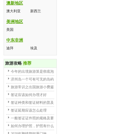
澳新地区
澳大利亚
新西兰
美洲地区
美国
中东非洲
迪拜
埃及
旅游攻略
推荐
今年的出境旅游算是彻底泡
济州岛一个可有可无的岛屿
旅游常识之出国旅游小费篇
签证应该如何办理才好
签证种类和签证材料的普及
签证延期应该怎么处理
一般签证证件照的规格及要
如何办理护照，护照有什么
2020年预情期间厦门旅