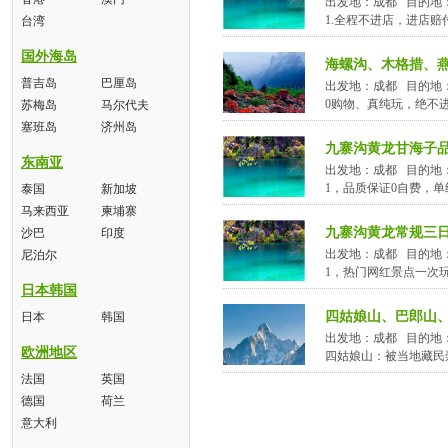
出发地：成都 目的地
1.全程不进店，进店赔付
台湾
国外海岛
海螺沟、木格措、
普吉岛
巴厘岛
出发地：成都 目的地
0购物、真纯玩，绝不
苏梅岛
马尔代夫
塞班岛
济州岛
九寨沟黄龙甘海子
东南亚
出发地：成都 目的地
1，品质保证0自费，
泰国
新加坡
马来西亚
柬埔寨
九寨沟黄龙常规三
沙巴
印度
出发地：成都 目的地
尼泊尔
1，热门网红景点一次
日本韩国
四姑娘山、巴郎山
日本
韩国
出发地：成都 目的地
欧洲地区
四姑娘山：被当地藏民崇敬
法国
英国
德国
荷兰
意大利