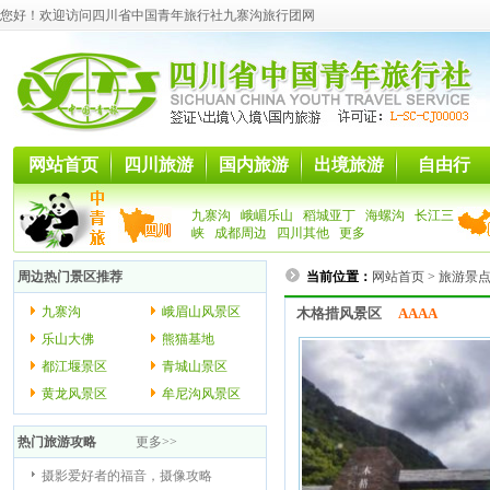
您好！欢迎访问四川省中国青年旅行社九寨沟旅行团网
网站首页
四川旅游
国内旅游
出境旅游
自由行
九寨沟
峨嵋乐山
稻城亚丁
海螺沟
长江三
峡
成都周边
四川其他
更多
周边热门景区推荐
当前位置：
网站首页
>
旅游景
九寨沟
峨眉山风景区
木格措风景区
AAAA
乐山大佛
熊猫基地
都江堰景区
青城山景区
黄龙风景区
牟尼沟风景区
热门旅游攻略
更多>>
摄影爱好者的福音，摄像攻略