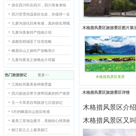
游在四川吃在四川，四川美食来啦
四川赏雪泡温泉好去处，你值得一去
九寨沟游玩归来有感，真的很实用哦
木格措风景区旅游景区图片展
九寨沟美食特产指南介绍
成都至稻城亚丁住宿攻略
峨眉乐山之旅特产攻略简介
九寨沟黄龙之旅晚会介绍篇
热门旅游游记
更多>>
木格措风景区美景
江南杭州最美各种推荐篇
木格措风景区旅游景区详情
四川旅游后带方便带回家的特产推荐
五一大草原自驾旅游七日游游记
木格措风景区介
6月的峨眉乐山游后有感
木格措风景区又
最美三亚海边蜜月，美丽的心情美丽
丽江彩云之上最美丽江