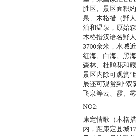
胜区。景区面积约
泉、木格措（野
泊和温泉，原始
木格措汉语名野人
3700余米，水
红海、白海、黑
森林、杜鹃花和
景区内除可观赏”
辰还可观赏到“双雾
飞泉等云、霞、
NO2:
康定情歌（木格
内，距康定县城1