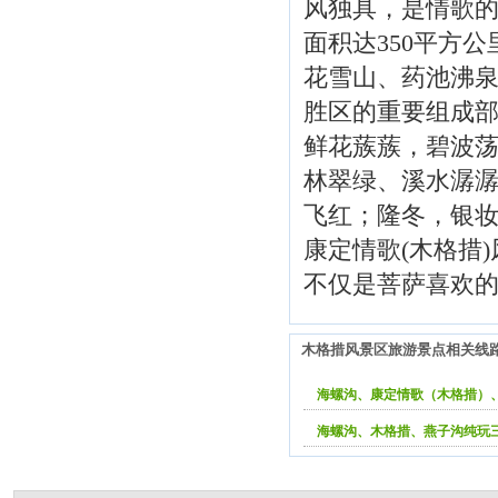
风独具，是情歌的故
面积达350平方
花雪山、药池沸
胜区的重要组成
鲜花蔟蔟，碧波
林翠绿、溪水潺
飞红；隆冬，银
康定情歌(木格措
不仅是菩萨喜欢
木格措风景区旅游景点相关线
海螺沟、康定情歌（木格措）
海螺沟、木格措、燕子沟纯玩