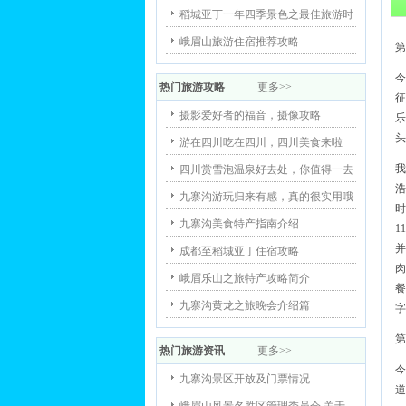
稻城亚丁一年四季景色之最佳旅游时
峨眉山旅游住宿推荐攻略
第
今
热门旅游攻略
更多>>
征
摄影爱好者的福音，摄像攻略
乐
头
游在四川吃在四川，四川美食来啦
我
四川赏雪泡温泉好去处，你值得一去
浩
九寨沟游玩归来有感，真的很实用哦
时
九寨沟美食特产指南介绍
1
并
成都至稻城亚丁住宿攻略
肉
峨眉乐山之旅特产攻略简介
餐
九寨沟黄龙之旅晚会介绍篇
字
第
热门旅游资讯
更多>>
今
九寨沟景区开放及门票情况
道