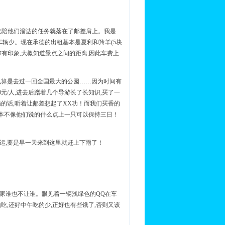
因此陪他们溜达的任务就落在了邮差肩上。我是
的车辆少。现在承德的出租基本是夏利和羚羊(5块
城市有印象,大概知道景点之间的距离,因此车费上
歹也算是去过一回全国最大的公园……因为时间有
元/人,进去后蹭着几个导游长了长知识,买了一
满的话,听着让邮差想起了XX功！而我们买香的
现根本不像他们说的什么点上一只可以保持三日！
运,要是早一天来到这里就赶上下雨了！
大家谁也不让谁。眼见着一辆浅绿色的QQ在车
吃,还好中午吃的少,正好也有些饿了,否则又该