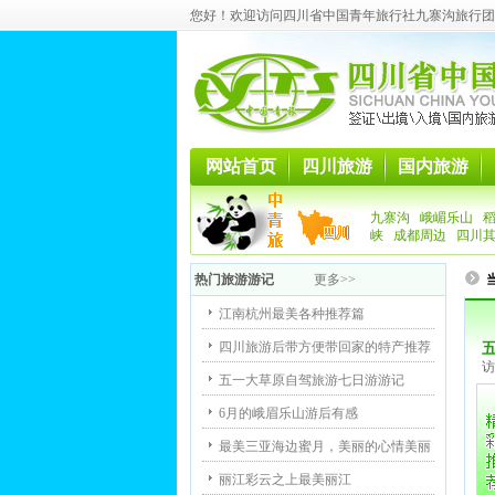
您好！欢迎访问四川省中国青年旅行社九寨沟旅行团
网站首页
四川旅游
国内旅游
九寨沟
峨嵋乐山
峡
成都周边
四川
热门旅游游记
更多>>
江南杭州最美各种推荐篇
四川旅游后带方便带回家的特产推荐
访
五一大草原自驾旅游七日游游记
6月的峨眉乐山游后有感
最美三亚海边蜜月，美丽的心情美丽
丽江彩云之上最美丽江