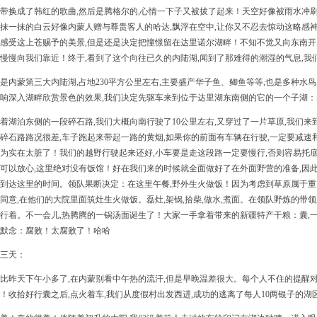
带换成了韩红的歌曲,然后是腾格尔的,心情一下子又被拔了起来！天空好像被雨水冲
抹一抹的白云好像内蒙人赠与尊贵客人的哈达,飘浮在空中,让你又不忍去惊动这略感神
感受这上苍赐予的美景,但是还是决定把憧憬留在达里诺尔湖畔！不知不觉又向东南开了
慢慢向我们靠近！终于,看到了这个向往已久的内陆湖,闻到了那难得的潮湿的气息,我们
是内蒙第三大内陆湖,占地230平方公里左右,主要盛产华子鱼、鲫鱼等等,也是多种水
响深入湖畔欣赏景色的效果,我们决定先驱车来到位于达里湖东南侧的它的一个子湖
着湖泊东侧的一段碎石路,我们大概向南行驶了10公里左右,又穿过了一片草原,我们
碎石路路况很差,车子跑起来带起一路的黄烟,如果你的前面有车辆在行驶,一定要减速
为实在太脏了！我们的越野行驶起来还好,小车要是走这段路一定要慢行,否则容易托
可以放心,这里绝对没有饭馆！好在我们来的时候就全面做好了在外面野营的准备,因
到达这里的时间。领队果断决定：在这里午餐,野外生火做饭！因为考虑到草原属于重
同意,在他们的大院里面筑灶生火做饭。磊灶,架锅,拾柴,做水,煮面。在领队野炼的带
行着。不一会儿,热腾腾的一锅汤面诞生了！大家一手拿着带来的新疆特产干粮：囊,一
默念：腐败！太腐败了！哈哈
三天：
比昨天下午小多了,在内蒙别看中午热的流汗,但是早晚温差很大。每个人不住的提醒
！收拾好行囊之后,点火着车,我们从度假村出发西进,成功的逃离了每人10两银子的湖