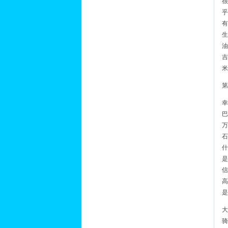
很
乎
有
生
油
吉
米
第
幸
巴
万
石
什
是
信
高
是
大
骑