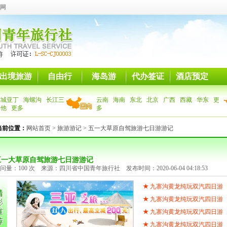
网
出境旅游
自由行
海岛游
代办签证
酒店预定
稻城亚丁
海螺沟
长江三
云南
海南
东北
北京
广西
西藏
华东
更
其他
更多
多
当前位置：
网站首页
>
旅游游记
> 五一大草原自驾旅游七日游游记
五一大草原自驾旅游七日游游记
问量：100 次 来源：四川省中国青年旅行社 发布时间：2020-06-04 04:18:53
★
九寨沟黄龙纯玩双汽四日游
★
九寨沟黄龙纯玩双汽四日游
★
九寨沟黄龙纯玩双汽四日游
★
九寨沟黄龙纯玩双汽四日游