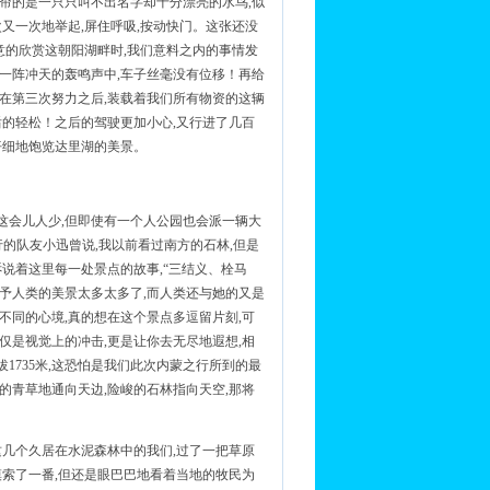
帘的是一只只叫不出名字却十分漂亮的水鸟,似
又一次地举起,屏住呼吸,按动快门。这张还没
意的欣赏这朝阳湖畔时,我们意料之内的事情发
一阵冲天的轰鸣声中,车子丝毫没有位移！再给
在第三次努力之后,装载着我们所有物资的这辆
后的轻松！之后的驾驶更加小心,又行进了几百
仔细地饱览达里湖的美景。
看这会儿人少,但即使有一个人公园也会派一辆大
的队友小迅曾说,我以前看过南方的石林,但是
说着这里每一处景点的故事,“三结义、栓马
予人类的美景太多太多了,而人类还与她的又是
,不同的心境,真的想在这个景点多逗留片刻,可
仅是视觉上的冲击,更是让你去无尽地遐想,相
735米,这恐怕是我们此次内蒙之行所到的最
的青草地通向天边,险峻的石林指向天空,那将
这几个久居在水泥森林中的我们,过了一把草原
摸索了一番,但还是眼巴巴地看着当地的牧民为