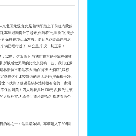
,从京北回龙观出发,迎着朝阳踏上了前往内蒙的
,车速渐渐提升了起来,伴随着“七里香”的美妙
直保持在70km/h左右。走到八达岭高速的尽
,车辆已经行驶了161公里,车况一切正常！
度：12度。夕阳西下,当我们将车辆停靠在锡林
带,所以感觉天黑的比北京要晚一些。我们抓紧
林浩特市那达慕大街的“海天大酒店”,双标
以决定选择这个比较舒适的酒店居住(里面很干净,
推荐之下找到了据说是锡林浩特很有名的一家涮
住的叫美！四人晚餐共计130元多,因为过节,
的人很朴实,无论是问路还是指点,都透着两个
要目的地之一：达里诺尔湖。车辆进入了306国