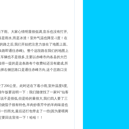
开始下雨。大家心情明显很低调,音乐也没有打开,
是雨水,而是冰渣！室外气温也降至-1度！在
峰的路之后,我们开始把注意力放在了地图上面。
条路即通往赤峰)。整个这段路在我们的地图上
路上车辆也不是很多,主要以赤峰市内各县的大巴
值得一提的是这条路有个收费站还没有建成,所
选择右侧岔路口是通往赤峰方向,这个岔路口没
了206公里。此时还在下着小雨,室外温度6度,
顿午饭要说明一下：我们随便找了一家叫“仙客
虽说不是很低,但是给的量很大,我们四人要了三
馆的烧茄子很有特色,羊肉炒香芹中的羊肉味道也
一扫而光,最后还打包带走了一些(因为要喂两
一定要回去宣传一下！哈哈！！