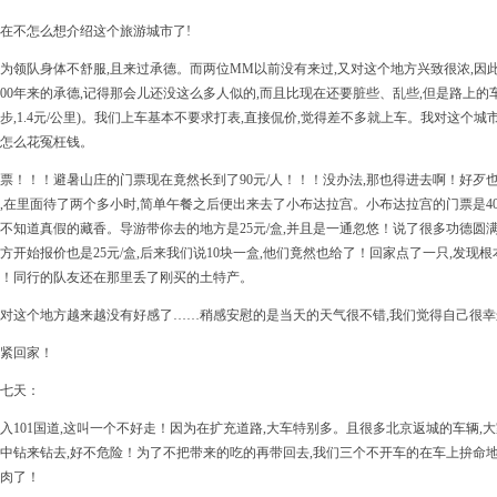
在不怎么想介绍这个旅游城市了!
为领队身体不舒服,且来过承德。而两位MM以前没有来过,又对这个地方兴致很浓,
000年来的承德,记得那会儿还没这么多人似的,而且比现在还要脏些、乱些,但是路上
步,1.4元/公里)。我们上车基本不要求打表,直接侃价,觉得差不多就上车。我对这个
怎么花冤枉钱。
票！！！避暑山庄的门票现在竟然长到了90元/人！！！没办法,那也得进去啊！好
,在里面待了两个多小时,简单午餐之后便出来去了小布达拉宫。小布达拉宫的门票是40
不知道真假的藏香。导游带你去的地方是25元/盒,并且是一通忽悠！说了很多功德圆
方开始报价也是25元/盒,后来我们说10块一盒,他们竟然也给了！回家点了一只,发
！同行的队友还在那里丢了刚买的土特产。
对这个地方越来越没有好感了……稍感安慰的是当天的天气很不错,我们觉得自己很幸
紧回家！
七天：
入101国道,这叫一个不好走！因为在扩充道路,大车特别多。且很多北京返城的车辆,
中钻来钻去,好不危险！为了不把带来的吃的再带回去,我们三个不开车的在车上拚命地
肉了！