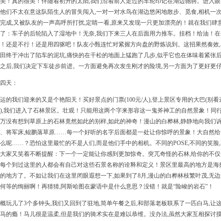
美！真的很美！伴随着初升的太阳,我们沿着前人走过的车轮印记在湖边驰骋。进入眼
他们不太在意这队陌生人的冒失闯入,一对一对水鸟在湖边悠闲地散步、觅食,相机一次
完成,又被队友的一声高呼所打扰,定睛一看,原来又发现一只更加漂亮的！就在我们肆
了：车子的后轮陷入了湿地中！无奈,我们下来三人在后面用力推车。挂档！给油！在
！还是不行！还是用四驱吧！队友小甄连忙对紧握方向盘的野炼说到。这招果然奏效,
田终于冲出了陷车的泥坑,痛快的在干松的地面上猛跑了几步,似乎它也在体味着紧张
之后,我们决定下车徒步前进。一方面避免再次发生刚才的险境,另一方面为了更好更
四天：
运的我们迎来的又是个艳阳天！买好景点的门票(100元/人),登上景区专用的大巴(别
),我们进入了石林景区。壮观！只能用这两个字来形容这一鬼斧神工的自然景象！同行
万没有想到草原上的石林竟然如此的别样,如此的神奇！漫山的白桦林,静静地向我们诉
、将军床,鲲鹏落草原……每一个好听的名字后面都是一处让你惊呼的景象！大自然给
么呢……？恐怕这里最忙的不是人们,而是他们手中的相机。不同的POSE,不同的笑脸
大家又笑着不断提醒：下一个一定能让你感到更加惊奇。突兀奇怪的石林,给你的不仅
每个到过这里的人都会有自己对这些石景名称的诠释和定义！景区里最高的地方是海拔1
的地方了。不如让我们在这里闭眼遐想一下,如果到了8月,漫山的白桦林枝繁叶茂,无边
何等的绚丽啊！再猜猜,阿斯哈图在蒙语中是什么意思？没错！就是“险峻的岩石”！
概玩儿了3个多钟头,我们又回到了驻地,简单午餐之后,和部落老板联系了一匹白马,让
马的瘾！马儿很是温柔,但是我们的骑术实在是难以恭维。没办法,虽然大家互相探讨