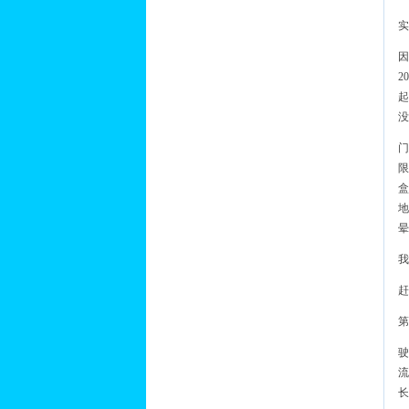
实
因
2
起
没
门
限
盒
地
晕
我
赶
第
驶
流
长