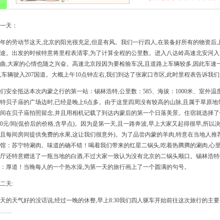
一天：
年的劳动节这天,北京的阳光很充足,但是有风。我们一行四人,在装备好所有的物资后
途。出发的时候特意将里程表清零,为了计算全程的公里数。进入八达岭高速北安河入口
曲,大家的心情也随之兴奋。高速北京段因为要检验车况,且道路上车辆较多,因此车速一
,车辆驶入207国道。大概上午10点钟左右,我们到达了张家口市区,此时里程表告诉我们
们安全抵达本次内蒙之行的第一站：锡林浩特,公里数：585、海拔：1000米、室外温
特贝子庙的广场边时,已经是晚上6点多。由于这里四周没有较高的山脉,且属于草原地
间在贝子庙拍照留念,并且用相机记载了到达内蒙后的第一个日落美景。住宿就选择了锡
10元/间(侃价后的价格,含早点)。因为是第一天,且一路奔波,早上大家又起得很早,所
且每间房间提供免费的水果,这让我们很意外)。为了品尝内蒙的羊肉,特意在当地人
馆：苏宁特涮肉。味道的确不错！喝着我们带来的红星二锅头,吃着热腾腾的涮肉,心里不
厅还特意赠送了一瓶当地的白酒,不过大家一致认为没有北京的二锅头顺口。锡林浩特
：厚道！当晚每人的一个热水澡,为第一天的旅行画上了一个圆满的句号。
二天:
天的天气好的没话说,经过一晚的休整,早上8:30我们四人驱车开始前往这次旅行的主
……