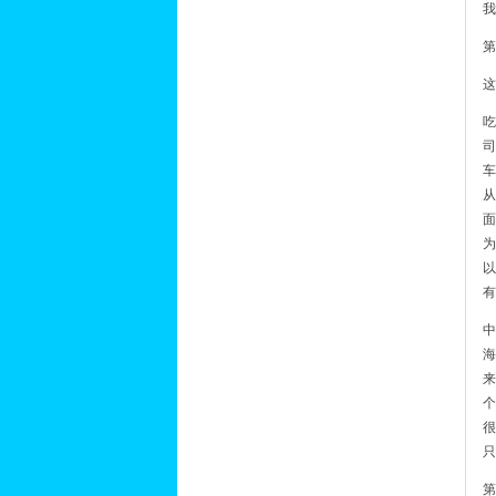
我
第
这
吃
司
车
从
面
为
以
有
中
海
来
个
很
只
第