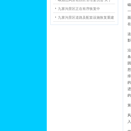
峨眉山风景名胜区管理委员会 关于
磁
九寨沟景区正在有序恢复中
一
九寨沟景区道路及配套设施恢复重建
面
在
这
影
沿
条
因
您
排
的
进
的
第
风
入