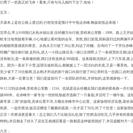
们秀了一把真正的飞奔！看来,只有与马儿相约下次了,哈哈！
五天：
天基本上是在公路上度过的,行程安排是预计中午抵达赤峰,晚饭前抵达承德！
完早点,早上9:09我们从热水镇出发,往经棚方向行驶,里程表公里数：1098。路上又
机专注地驾驶着车辆,小心地避让着对面的会车。突然,我们发现,雨刷器扫过的两侧不再
内都能明显感觉到寒意。从热水又行驶了30公里,到达了经棚。在询问了一下开往赤
经棚广场往南行驶,走到头,进入一小段山路后见一路口左拐即上了一条很宽的主路(这
没有标注,是一条新修的路,我们没有选择走306国道。这条路路况很好,上下六车道,
主。因为一直在下小雪,远望沿途的高山,都被披上了一层洁白的衣裳,又是一番景色。
至少省下了10元银两,且从刚才所说的那个路口向前行驶了60公里时见一岔路口,此时
路标,大家一定要注意！我们是提前问了一名部队的司机,才得知的,这里感谢他一下。
午12:32到达赤峰,里程表公里数：1334。也就是说从经棚走我们选择的那条路一共行驶
拔600米。在赤峰市一家专业一些的轮胎超市选购了一只备胎,并且吃了一顿午饭。这
家常菜 二部”的饭馆,具体位置不详,大概在赤峰市中心位置。这家饭馆经济实惠,菜价
热菜、一盆疙瘩汤,饭店还赠送了蘸酱的蔬菜,一共才花了50元,吃了个肚歪！这家饭
正宗！疙瘩汤更是量大！总之我们几个比较没出息,除了疙瘩汤没吃完,几乎所有的菜都
狗狗),并且都走了好久了还在互相感叹要是一路都是这种饭馆就好了,并且提醒对方
六天：