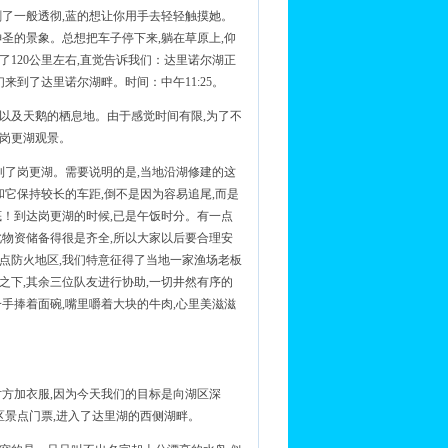
刷了一般透彻,蓝的想让你用手去轻轻触摸她。
圣的景象。总想把车子停下来,躺在草原上,仰
120公里左右,直觉告诉我们：达里诺尔湖正
来到了达里诺尔湖畔。时间：中午11:25。
鸟以及天鹅的栖息地。由于感觉时间有限,为了不
：岗更湖观景。
来到了岗更湖。需要说明的是,当地沿湖修建的这
和它保持较长的车距,倒不是因为容易追尾,而是
底！到达岗更湖的时候,已是午饭时分。有一点
此物资储备得很是齐全,所以大家以后要合理安
点防火地区,我们特意征得了当地一家渔场老板
领之下,其余三位队友进行协助,一切井然有序的
手捧着面碗,嘴里嚼着大块的牛肉,心里美滋滋
对方加衣服,因为今天我们的目标是向湖区深
区景点门票,进入了达里湖的西侧湖畔。