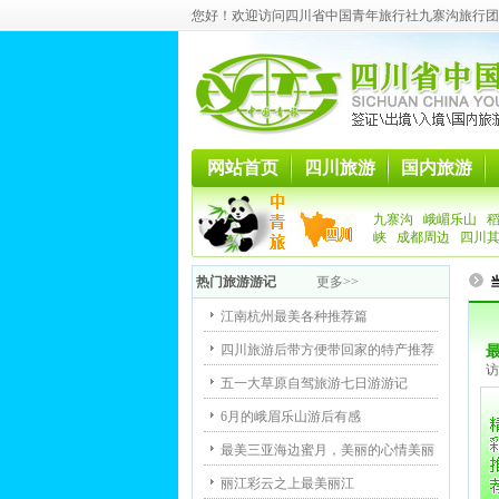
您好！欢迎访问四川省中国青年旅行社九寨沟旅行团
网站首页
四川旅游
国内旅游
九寨沟
峨嵋乐山
峡
成都周边
四川
热门旅游游记
更多>>
江南杭州最美各种推荐篇
四川旅游后带方便带回家的特产推荐
访
五一大草原自驾旅游七日游游记
6月的峨眉乐山游后有感
最美三亚海边蜜月，美丽的心情美丽
丽江彩云之上最美丽江