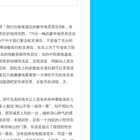
呀！我们住银泰酒店的豪华海景房在B栋，有
区的地理优势，770元一晚的豪华海景房还含
由于中午我们要去蜈支洲岛，于是做了充分的
这里乘游艇前往蜈支洲岛，在岛上为了节省体力我
。小岛的地貌美丽而有层次：岛的中部坡地逶迤，
明而碧绿继而浅蓝，后而深蓝，明丽动人层次
定的，因此岛上的多数娱乐项目都可以享受优
最后只能傻傻地看着那一大堆吃不完的东东发
花园酒吧里菲律宾男、女歌手的演唱，天、
，清可见底的海水让人莫名的有种要纵身跃入
人都说“南山不错！值得一看”，却不明白为
鸣，我等城里人到此一住，确有清心静气的感
迎宾馆，名很好听，还有一个内院的小型停车
含两张南山的门票。应该是超出了跟团的性价
得一看的。没有选择坐电瓶游览车，而是一路