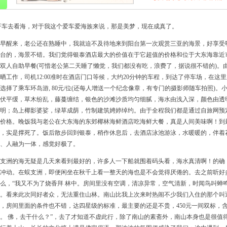
开车去看海，对于我这个爱车爱海族来说，那是美梦，现在成真了。
早醒来，老公还在熟睡中，我就迫不及待地来到阳台第一次观赏三亚的海景，好享受
台的，海景不错。我们觉得银泰酒店最大的价值在于它超值的价格和位于大东海靠近市
双人自助早餐(可惜老公第二天睡了懒觉，我们都没有吃，浪费了，据说很不错的)。
晒工作，司机12:00准时在酒店门口等候，大约20分钟的车程，到达了停车场，在
选择了乘车环岛游, 80元/位(还每人增送一个纪念像章，有专门的摄影师随车拍照)
伏平缓，草木纷乱，藤蔓缠结，银色的沙滩沙质均匀细腻，海水由浅入深，颜色由透
明；岛上椰影婆娑，绿草成荫，竹制建筑娉婷绰约。由于全程我们都是通过自旅网预
价格。晚饭我与老公在大东海的东郊椰林海鲜酒店吃海鲜大餐，真是人间美味啊！到
，实是撑死了。饭后散步回到银泰，稍作休息后，去酒店泳池游泳，水暖暖的，伴着
、人融为一体，感觉好极了。
支洲的海无疑是几天来看到最好的，许多人一下船就围着码头看，海水真清啊！的确
冲动。在蜈支洲，即便闲坐在秋千上看一整天的海也是不会觉得厌倦的。去之前听好多
么，“我又不为了烧香拜 林中。房间里没有空调，清凉异常，空气清新，时闻鸟叫蝉
。看来此次同好者众，无法重住山林。南山比我上次来时热闹不少我们入住的那个叫
，房间里面的条件也不错，达四星级的标准，最主要的还是不贵，450元一间双标，
。 佛，去干什么？”，去了才知道不虚此行，除了南山的素斋外，南山本身也是很值