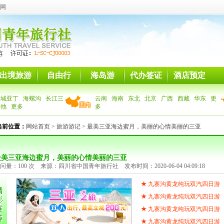
网
出境旅游
自由行
海岛游
代办签证
酒店预定
稻城亚丁
海螺沟
长江三
云南
海南
东北
北京
广西
西藏
华东
更
其他
更多
多
当前位置：
网站首页
>
旅游游记
> 最美三亚海边蜜月，美丽的心情美丽的三亚
最美三亚海边蜜月，美丽的心情美丽的三亚
问量：100 次 来源：四川省中国青年旅行社 发布时间：2020-06-04 04:09:18
★
九寨沟黄龙纯玩双汽四日游
★
九寨沟黄龙纯玩双汽四日游
★
九寨沟黄龙纯玩双汽四日游
★
九寨沟黄龙纯玩双汽四日游