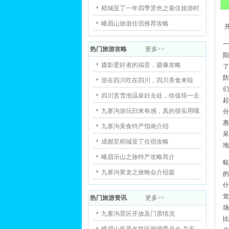
稻城亚丁一年四季景色之最佳旅游时
峨眉山旅游住宿推荐攻略
一
热门旅游攻略
更多>>
阳
摄影爱好者的福音，摄像攻略
了
防
游在四川吃在四川，四川美食来啦
们
四川赏雪泡温泉好去处，你值得一去
起
九寨沟游玩归来有感，真的很实用哦
分
惠
九寨沟美食特产指南介绍
呆
成都至稻城亚丁住宿攻略
地
峨眉乐山之旅特产攻略简介
蜈
九寨沟黄龙之旅晚会介绍篇
的
什
觉
热门旅游资讯
更多>>
场
九寨沟景区开放及门票情况
比