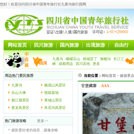
您好！欢迎访问四川省中国青年旅行社九寨沟旅行团网
网站首页
四川旅游
国内旅游
出境旅游
自由行
九寨沟
峨嵋乐山
稻城亚丁
海螺沟
长江三
峡
成都周边
四川其他
更多
周边热门景区推荐
当前位置：
网站首页
>
旅游景
九寨沟
峨眉山风景区
甘堡藏寨
AAA
乐山大佛
熊猫基地
都江堰景区
青城山景区
黄龙风景区
牟尼沟风景区
热门旅游攻略
更多>>
摄影爱好者的福音，摄像攻略