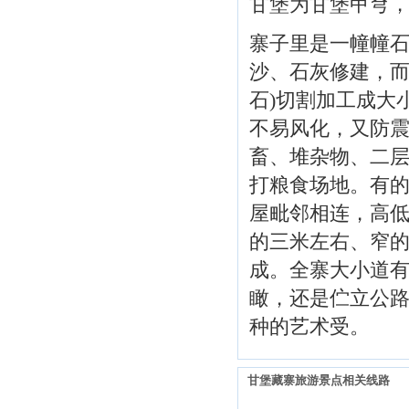
甘堡为甘堡甲穹
寨子里是一幢幢
沙、石灰修建，而
石)切割加工成大
不易风化，又防震
畜、堆杂物、二层
打粮食场地。有
屋毗邻相连，高低
的三米左右、窄
成。全寨大小道
瞰，还是伫立公
种的艺术受。
甘堡藏寨旅游景点相关线路