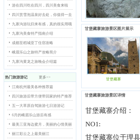
游在四川吃在四川，四川美食来啦
四川赏雪泡温泉好去处，你值得一去
九寨沟游玩归来有感，真的很实用哦
甘堡藏寨旅游景区图片展示
九寨沟美食特产指南介绍
成都至稻城亚丁住宿攻略
峨眉乐山之旅特产攻略简介
九寨沟黄龙之旅晚会介绍篇
热门旅游游记
更多>>
甘堡藏寨
江南杭州最美各种推荐篇
甘堡藏寨旅游景区详情
四川旅游后带方便带回家的特产推荐
五一大草原自驾旅游七日游游记
甘堡藏寨介绍：
6月的峨眉乐山游后有感
NO1:
最美三亚海边蜜月，美丽的心情美丽
丽江彩云之上最美丽江
甘堡藏寨位于理县