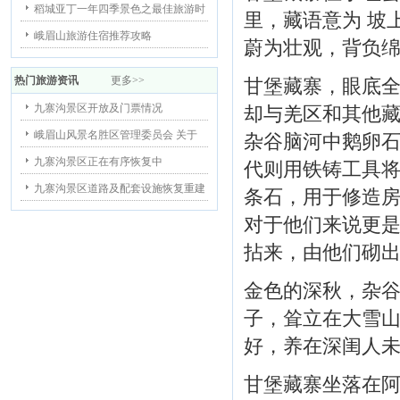
稻城亚丁一年四季景色之最佳旅游时
里，藏语意为 坡
峨眉山旅游住宿推荐攻略
蔚为壮观，背负
热门旅游资讯
更多>>
甘堡藏寨，眼底
九寨沟景区开放及门票情况
却与羌区和其他
峨眉山风景名胜区管理委员会 关于
杂谷脑河中鹅卵
九寨沟景区正在有序恢复中
代则用铁铸工具将
九寨沟景区道路及配套设施恢复重建
条石，用于修造
对于他们来说更
拈来，由他们砌
金色的深秋，杂
子，耸立在大雪山
好，养在深闺人
甘堡藏寨坐落在阿