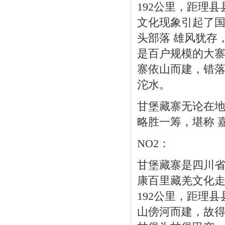
192公里，距理
文化现象引起了国
头部落 雄风犹存
是百户规模的大寨
寨依山而建，错
沱水。
甘堡藏寨无论在
略胜一筹，堪称 
NO2：
甘堡藏寨是四川省
康百里藏羌文化走
192公里，距理
山傍河而建，故得