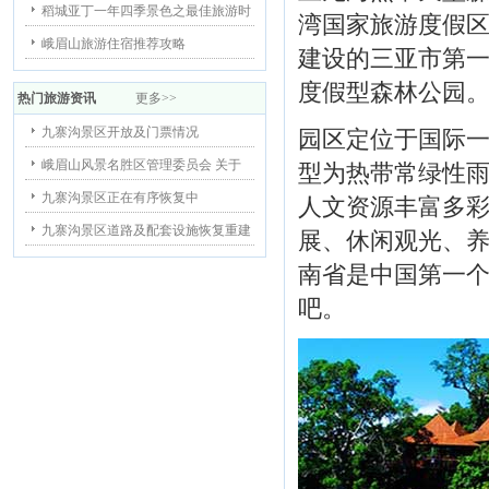
稻城亚丁一年四季景色之最佳旅游时
湾国家旅游度假区
峨眉山旅游住宿推荐攻略
建设的三亚市第
度假型森林公园
热门旅游资讯
更多>>
九寨沟景区开放及门票情况
园区定位于国际
峨眉山风景名胜区管理委员会 关于
型为热带常绿性
九寨沟景区正在有序恢复中
人文资源丰富多
九寨沟景区道路及配套设施恢复重建
展、休闲观光、
南省是中国第一个
吧。