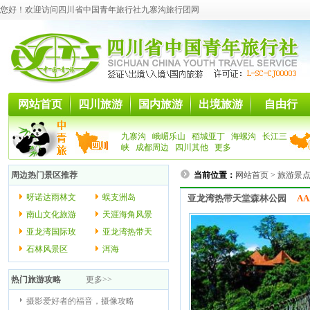
您好！欢迎访问四川省中国青年旅行社九寨沟旅行团网
网站首页
四川旅游
国内旅游
出境旅游
自由行
九寨沟
峨嵋乐山
稻城亚丁
海螺沟
长江三
峡
成都周边
四川其他
更多
周边热门景区推荐
当前位置：
网站首页
>
旅游景
呀诺达雨林文
蜈支洲岛
亚龙湾热带天堂森林公园
AA
南山文化旅游
天涯海角风景
亚龙湾国际玫
亚龙湾热带天
石林风景区
洱海
热门旅游攻略
更多>>
摄影爱好者的福音，摄像攻略