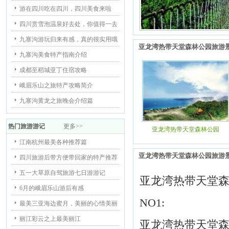
游在四川吃在四川，四川美食来啦
四川赏雪泡温泉好去处，你值得一去
九寨沟游玩归来有感，真的很实用哦
亚龙湾热带天堂森林公园旅游
九寨沟美食特产指南介绍
成都至稻城亚丁住宿攻略
峨眉乐山之旅特产攻略简介
九寨沟黄龙之旅晚会介绍篇
热门旅游游记
更多>>
亚龙湾热带天堂森林公园
江南杭州最美各种推荐篇
亚龙湾热带天堂森林公园旅游
四川旅游后带方便带回家的特产推荐
五一大草原自驾旅游七日游游记
亚龙湾热带天堂
6月的峨眉乐山游后有感
NO1:
最美三亚海边蜜月，美丽的心情美丽
丽江彩云之上最美丽江
亚龙湾热带天堂