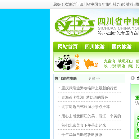
您好！欢迎访问四川省中国青年旅行社九寨沟旅行团
网站首页
四川旅游
国内旅游
九寨沟
峨嵋乐山
峡
成都周边
四川
热门旅游攻略
更多>>
重庆武隆旅游攻略附上最新的行程
青海茶卡盐湖- 梦幻斑的景色
访
北京周边自驾旅游小景点推荐
用心去感受丽江的美，丽江一个美的
首都北京美食下午茶走起来
千年乌镇自助游攻略推荐