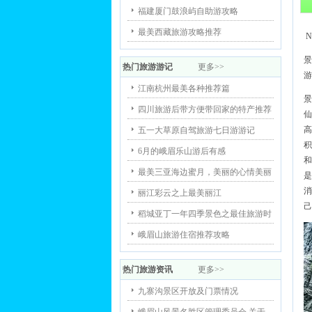
福建厦门鼓浪屿自助游攻略
最美西藏旅游攻略推荐
N
景
热门旅游游记
更多>>
游
江南杭州最美各种推荐篇
景
四川旅游后带方便带回家的特产推荐
仙
高
五一大草原自驾旅游七日游游记
积
6月的峨眉乐山游后有感
和
最美三亚海边蜜月，美丽的心情美丽
是
消
丽江彩云之上最美丽江
己
稻城亚丁一年四季景色之最佳旅游时
峨眉山旅游住宿推荐攻略
热门旅游资讯
更多>>
九寨沟景区开放及门票情况