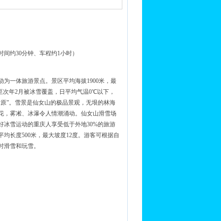
间约30分钟、车程约1小时）
为一体旅游景点。景区平均海拔1900米，最
月至次年2月被冰雪覆盖，日平均气温0℃以下，
雪原”。雪景是仙女山的极品景观，无垠的林海
花，雾凇、冰瀑令人情潮涌动。仙女山滑雪场
冰雪运动的重庆人享受低于外地30%的旅游
均长度500米，最大坡度12度。游客可根据自
时滑雪和玩雪。