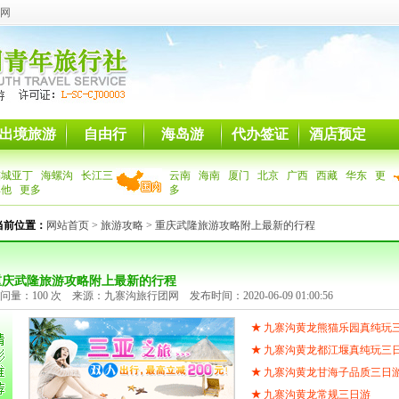
网
出境旅游
自由行
海岛游
代办签证
酒店预定
稻城亚丁
海螺沟
长江三
云南
海南
厦门
北京
广西
西藏
华东
更
其他
更多
多
当前位置：
网站首页
>
旅游攻略
> 重庆武隆旅游攻略附上最新的行程
重庆武隆旅游攻略附上最新的行程
问量：100 次 来源：九寨沟旅行团网 发布时间：2020-06-09 01:00:56
★
九寨沟黄龙熊猫乐园真纯玩
★
九寨沟黄龙都江堰真纯玩三
★
九寨沟黄龙甘海子品质三日
★
九寨沟黄龙常规三日游