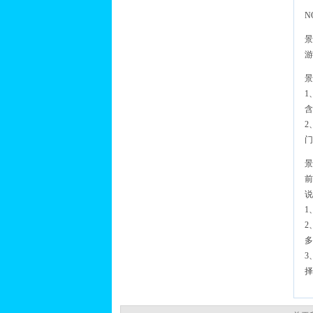
N
景
游
景
1
含
2
门
景
前
说
1
2
多
3
择