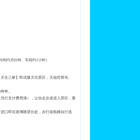
间约30分钟、车程约1小时）
【天生三桥】即武隆天坑景区，天福官驿等。
的神奇。
在另行支付费用滴），让你走步道进入景区，要
行进口即在玻璃眺望台处，步行或电梯自行选