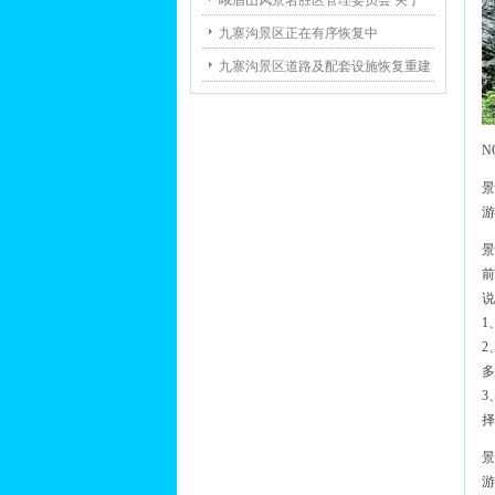
峨眉山风景名胜区管理委员会 关于
九寨沟景区正在有序恢复中
九寨沟景区道路及配套设施恢复重建
N
景
游
景
前
说
1
2
多
3
择
景
游