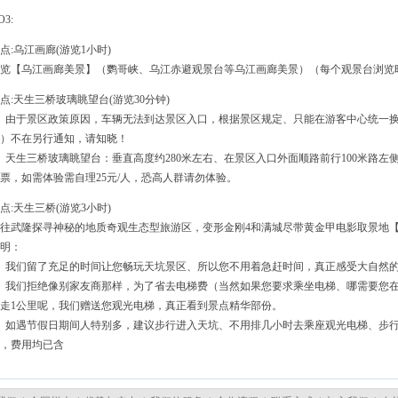
O3:
点:乌江画廊(游览1小时)
览【乌江画廊美景】（鹦哥峡、乌江赤避观景台等乌江画廊美景）（每个观景台浏览时
点:天生三桥玻璃眺望台(游览30分钟)
、由于景区政策原因，车辆无法到达景区入口，根据景区规定、只能在游客中心统一换
）不在另行通知，请知晓！
、天生三桥玻璃眺望台：垂直高度约280米左右、在景区入口外面顺路前行100米路
票，如需体验需自理25元/人，恐高人群请勿体验。
点:天生三桥(游览3小时)
往武隆探寻神秘的地质奇观生态型旅游区，变形金刚4和满城尽带黄金甲电影取景地
明：
、我们留了充足的时间让您畅玩天坑景区、所以您不用着急赶时间，真正感受大自然
、我们拒绝像别家友商那样，为了省去电梯费（当然如果您要求乘坐电梯、哪需要您
走1公里呢，我们赠送您观光电梯，真正看到景点精华部份。
、如遇节假日期间人特别多，建议步行进入天坑、不用排几小时去乘座观光电梯、步
，费用均已含