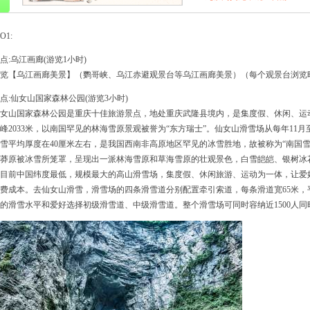
O1:
点:乌江画廊(游览1小时)
览【乌江画廊美景】（鹦哥峡、乌江赤避观景台等乌江画廊美景）（每个观景台浏览时
点:仙女山国家森林公园(游览3小时)
女山国家森林公园是重庆十佳旅游景点，地处重庆武隆县境内，是集度假、休闲、运动
峰2033米，以南国罕见的林海雪原景观被誉为“东方瑞士”。仙女山滑雪场从每年11
雪平均厚度在40厘米左右，是我国西南非高原地区罕见的冰雪胜地，故被称为“南国
莽原被冰雪所笼罩，呈现出一派林海雪原和草海雪原的壮观景色，白雪皑皑、银树冰
目前中国纬度最低，规模最大的高山滑雪场，集度假、休闲旅游、运动为一体，让爱好
费成本。去仙女山滑雪，滑雪场的四条滑雪道分别配置牵引索道，每条滑道宽65米，平
的滑雪水平和爱好选择初级滑雪道、中级滑雪道。整个滑雪场可同时容纳近1500人同