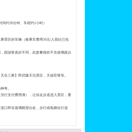
间约30分钟、车程约1小时）
乘景区的车辆（换乘车费用50元/人我社已包
左侧，因游客喜好不同，此套餐报价不含玻璃跳台
【天生三桥】即武隆天坑景区，天福官驿等。
的神奇。
在另行支付费用滴），让你走步道进入景区，要
行进口即在玻璃眺望台处，步行或电梯自行选