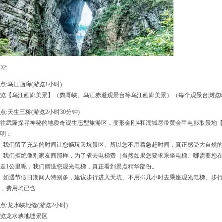
O2:
点:乌江画廊(游览1小时)
览【乌江画廊美景】（鹦哥峡、乌江赤避观景台等乌江画廊美景）（每个观景台浏览时
点:天生三桥(游览2小时30分钟)
往武隆探寻神秘的地质奇观生态型旅游区，变形金刚4和满城尽带黄金甲电影取景地
明：
、我们留了充足的时间让您畅玩天坑景区、所以您不用着急赶时间，真正感受大自然
、我们拒绝像别家友商那样，为了省去电梯费（当然如果您要求乘坐电梯、哪需要您
走1公里呢，我们赠送您观光电梯，真正看到景点精华部份。
、如遇节假日期间人特别多，建议步行进入天坑、不用排几小时去乘座观光电梯、步
，费用均已含
点:龙水峡地缝(游览2小时)
览龙水峡地缝景区